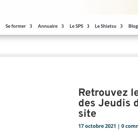
Se former
Annuaire
Le SPS
Le Shiatsu
Blo
Retrouvez le
des Jeudis 
site
17 octobre 2021
|
0 com