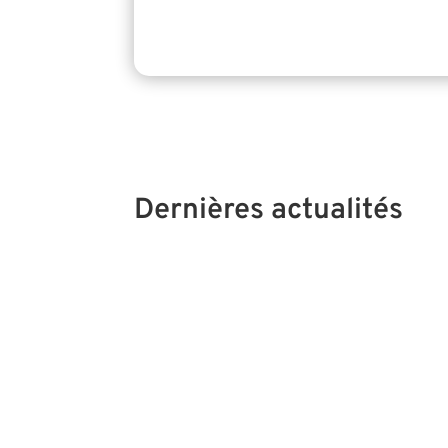
Dernières actualités
🍃 Jeudi 17 septembre 2026 – 20h00 Les e
stress et leurs répercussions sur l'organi